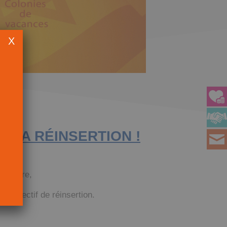
X
 LA RÉINSERTION !
mentaire,
 objectif de réinsertion.