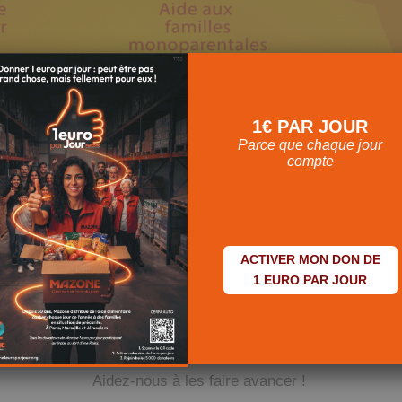
1€ PAR JOUR
Parce que chaque jour
compte
ACCOMPAGNE UNE FAMILLE VERS
ACTIVER MON DON DE
1 EURO PAR JOUR
srael accompagne les familles en difficulté via de l’aide ali
ervices complémentaires, de manière personnalisée, dans un
Aidez-nous à les faire avancer !