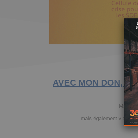
AVEC MON DON, J’
Mazone I
mais également via des s