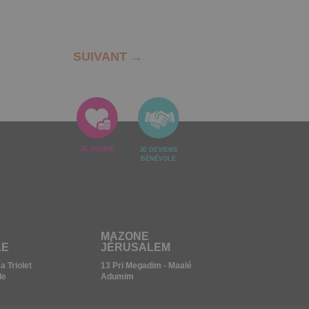
SUIVANT
→
JE DONNE
JE DEVIENS
BÉNÉVOLE
MAZONE
LE
JÉRUSALEM
 Triolet
13 Pri Megadim - Maalé
le
Adumim