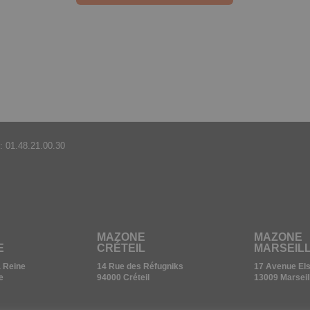
:
01.48.21.00.30
MAZONE
MAZONE
E
CRÉTEIL
MARSEIL
a Reine
14 Rue des Réfugniks
17 Avenue Elsa
e
94000 Créteil
13009 Marseil