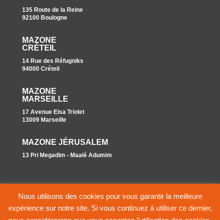
135 Route de la Reine
92100 Boulogne
MAZONE
CRÉTEIL
14 Rue des Réfugniks
94000 Créteil
MAZONE
MARSEILLE
17 Avenue Elsa Triolet
13009 Marseille
MAZONE JÉRUSALEM
13 Pri Megadim - Maalé Adumim
Nous utilisons des cookies pour vous garantir la meilleure
expérience sur notre site. Si vous continuez à utiliser ce dernier,
Accueil
–
Transparence financière
-
Faire un don -