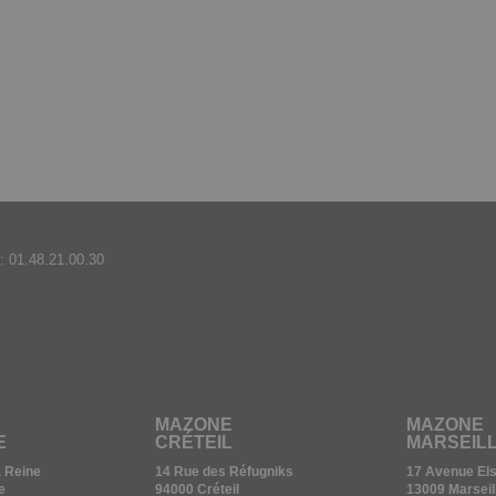
:
01.48.21.00.30
MAZONE
MAZONE
E
CRÉTEIL
MARSEIL
a Reine
14 Rue des Réfugniks
17 Avenue Elsa
e
94000 Créteil
13009 Marseil