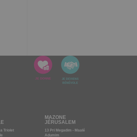
JE DONNE
JE DEVIENS
BÉNÉVOLE
MAZONE
LE
JÉRUSALEM
 Triolet
13 Pri Megadim - Maalé
le
Adumim