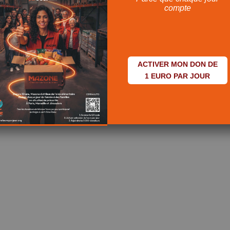
compte
ACTIVER MON DON DE
1 EURO PAR JOUR
15 février
Toute l’équipe administrative a trouvé ses repères dans notre nouveau
local ! Chez Mazone, on vient avec le sourire 🙂