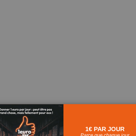
ique ! On vous partage un peu nos coulisses aujourd’hui 🙂
1€ PAR JOUR
Parce que chaque jour